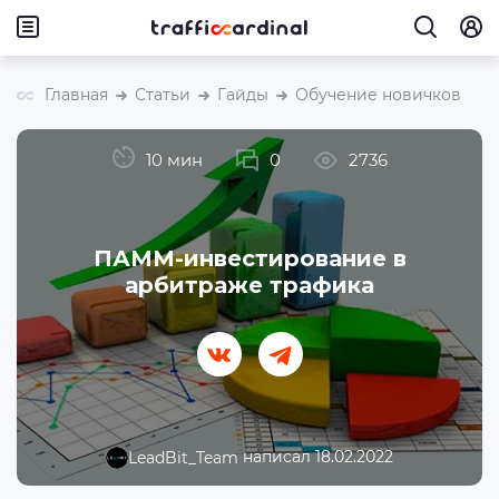
Главная
Статьи
Гайды
Обучение новичков
10 мин
0
2736
ПАММ-инвестирование в
арбитраже трафика
написал 18.02.2022
LeadBit_Team