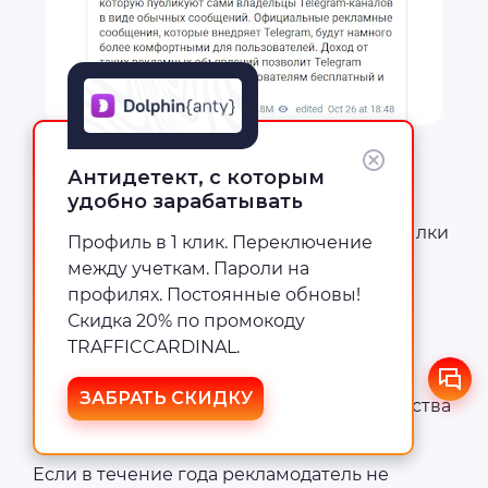
На деле, требования неоднократно
Антидетект, с которым
игнорировались, и никакой строгой
удобно зарабатывать
модерацией «не пахло». Как итог —
многочисленные нарушения правил, ссылки
Профиль в 1 клик. Переключение
и больше 160 символов в объявлениях.
между учеткам. Пароли на
профилях. Постоянные обновы!
Рассчитана платформа на крупных
Скидка 20% по промокоду
рекламодателей. Для начала работы
TRAFFICCARDINAL.
необходимо пополнить счет на 2 000 000
евро — половина будет использована по
ЗАБРАТЬ СКИДКУ
назначению, а вторая заморожена в качества
депозита.
Если в течение года рекламодатель не