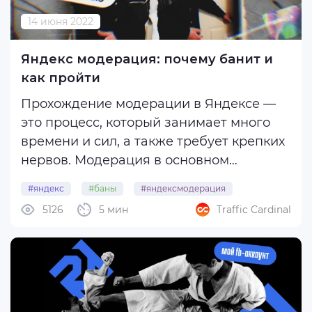
14 июня 2022
Яндекс модерация: почему банит и
как пройти
Прохождение модерации в Яндексе —
это процесс, который занимает много
времени и сил, а также требует крепких
нервов. Модерация в основном
автоматическая и очень строгая —
#яндекс
#баны
#яндексмодерация
проблемы могут возникнуть даже с
5126
5 мин
Traffic Cardinal
белыми офферами, часто отклон может
быть без объяснения причин. Если у вас
полностью ...