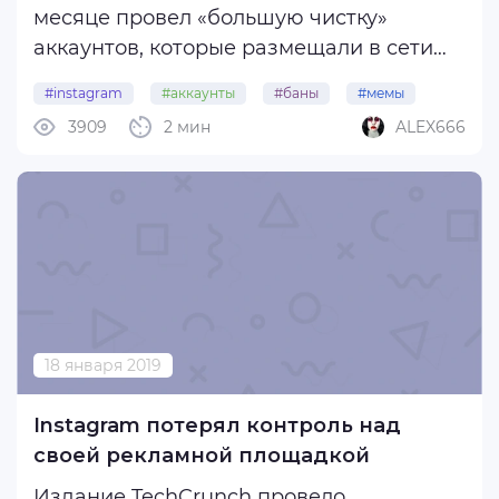
месяце провел «большую чистку»
аккаунтов, которые размещали в сети
мем-контент. Огромное количество мем-
#instagram
#аккаунты
#баны
#мемы
аккаунтов, многие из которых имели
3909
2 мин
ALEX666
#чистка
армию поклонников в 10 миллионов и
больше, были удалены без какого-либо
предупреждения и ...
18 января 2019
Instagram потерял контроль над
своей рекламной площадкой
Издание TechCrunch провело