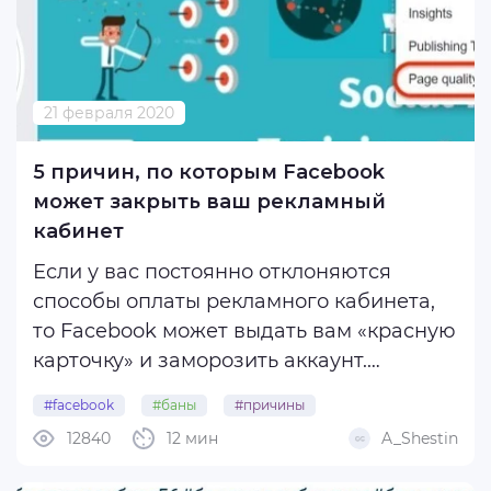
21 февраля 2020
5 причин, по которым Facebook
может закрыть ваш рекламный
кабинет
Если у вас постоянно отклоняются
способы оплаты рекламного кабинета,
то Facebook может выдать вам «красную
карточку» и заморозить аккаунт.
Поэтому, если не хотите ставить под
#facebook
#баны
#причины
угрозу исчезновения свои объявления,
12840
12 мин
A_Shestin
#рекламные_кабинеты
то вовремя вносите изменения в
шаблон оплаты.