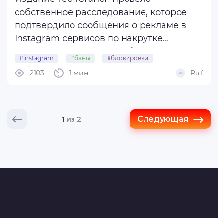
собственное расследование, которое
подтвердило сообщения о рекламе в
Instagram сервисов по накрутке
подписчиков. Вроде проблемы и нет, но
#instagram
#баны
#блокировки
еще в ноябре прошлого года
2103
1 мин
Ralf
администрация соцсети сообщила, что
вводит запрет на такие сервисы и будет
с ними серьезно бороться.
Следующая
1
из 2
...