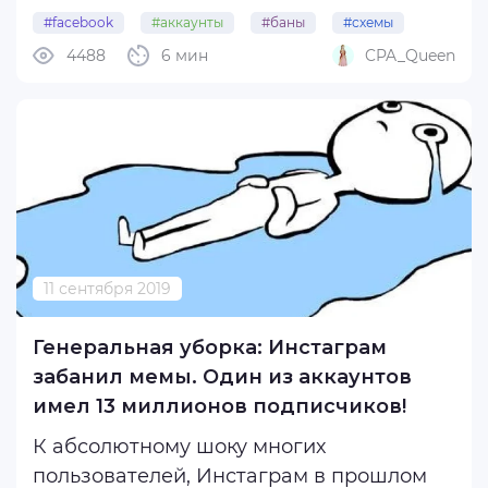
Компания BuzzFeed News установила,
#facebook
#аккаунты
#баны
#схемы
что подрядчик Facebook получил тысячи
4488
6 мин
CPA_Queen
#сотрудник
долларов в виде взяток теневым
партнером по маркетингу, чтобы
активировать рекламные аккаунты,
которые были ...
11 сентября 2019
Генеральная уборка: Инстаграм
забанил мемы. Один из аккаунтов
имел 13 миллионов подписчиков!
К абсолютному шоку многих
пользователей, Инстаграм в прошлом