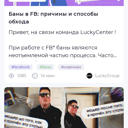
Баны в FB: причины и способы
обхода
Привет, на связи команда LuckyCenter !
При работе с FB* баны являются
неотъемлемой частью процесса. Часто
причина бана так и остается загадкой
#facebook
#баны
#новичкам
для вебмастера. Ведь правила
1085
14 мин
LuckyGroup
рекламной сети не нарушались, а
аккаунт был хорошо прогрет. В
сегодняшнем материале, созданном
при поддержке ...