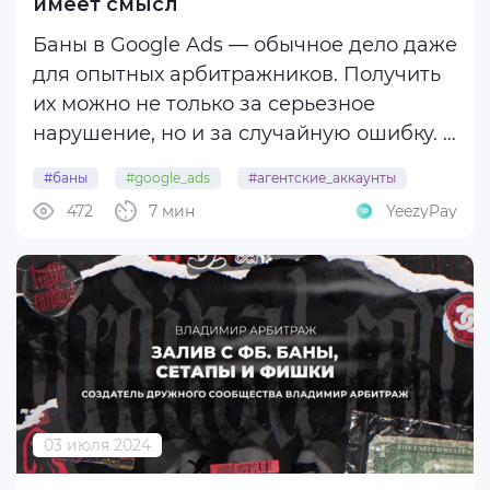
имеет смысл
Баны в Google Ads — обычное дело даже
для опытных арбитражников. Получить
их можно не только за серьезное
нарушение, но и за случайную ошибку. В
этой статье команда сервиса агентских
#баны
#google_ads
#агентские_аккаунты
аккаунтов YeezyPay расскажет, как
472
7 мин
YeezyPay
правильно оспаривать блокировки, в
каких ситуациях это имеет смысл, а
когда ...
03 июля 2024