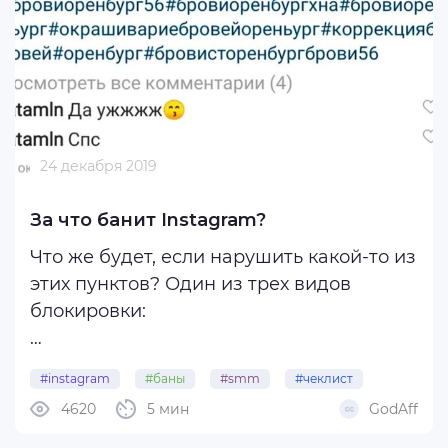
Если ВДРУГ Facebook решит, что ...
24 декабря 2019
За что банит Instagram?
Что же будет, если нарушить какой-то из
этих пунктов? Один из трех видов
блокировки:
Теперь немного о различиях.
#instagram
#баны
#smm
#чеклист
4620
5 мин
GodAff
Как проявляется? Вы не можете ставить
лайки, подписываться на пользователей,