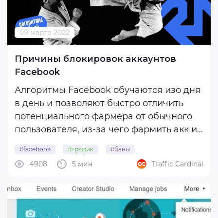
09 марта 2022
Причины блокировок аккаунтов
Facebook
Алгоритмы Facebook обучаются изо дня
в день и позволяют быстро отличить
потенциального фармера от обычного
пользователя, из-за чего фармить акк и
оставаться незамеченным становится
#facebook
#трафик
#баны
все сложнее. Если новый аккаунт
4908
5 мин
Traffic Cardinal
#причиныбановfb
начинает вести себя подозрительно или
нарушает правила сообщества , его
могут ...