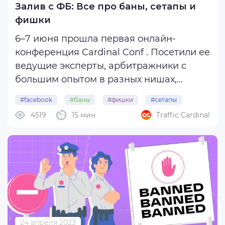
Залив с ФБ: Все про баны, сетапы и
фишки
6–7 июня прошла первая онлайн-
конференция Cardinal Conf . Посетили ее
ведущие эксперты, арбитражники с
большим опытом в разных нишах,
основатели CPA-сетей и крупных
#facebook
#баны
#фишки
#сетапы
медиабаинговых команд.
4519
15 мин
Traffic Cardinal
#владимир_арбитраж
Среди спикеров второго дня был и
Владимир Арбитраж , создатель
одноименного сообщества и автор ...
24 апреля 2023