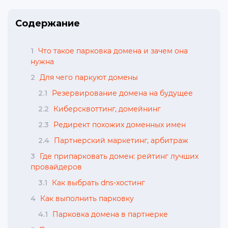
Содержание
1
Что такое парковка домена и зачем она
нужна
2
Для чего паркуют домены
2.1
Резервирование домена на будущее
2.2
Киберсквоттинг, домейнинг
2.3
Редирект похожих доменных имен
2.4
Партнерский маркетинг, арбитраж
3
Где припарковать домен: рейтинг лучших
провайдеров
3.1
Как выбрать dns-хостинг
4
Как выполнить парковку
4.1
Парковка домена в партнерке