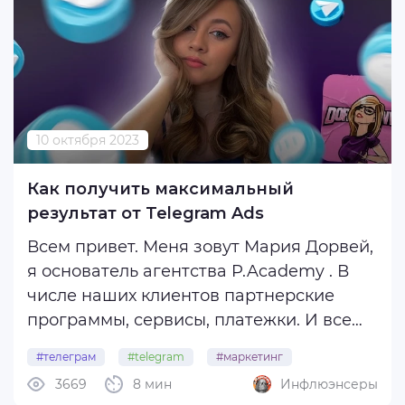
10 октября 2023
Как получить максимальный
результат от Telegram Ads
Всем привет. Меня зовут Мария Дорвей,
я основатель агентства P.Academy . В
числе наших клиентов партнерские
программы, сервисы, платежки. И все
это мы продвигаем в том числе в
#телеграм
#telegram
#маркетинг
Telegram Ads. Сегодня я поделюсь
3669
8 мин
Инфлюэнсеры
#реклама
#telegram_ads
опытом собственного и клиентского