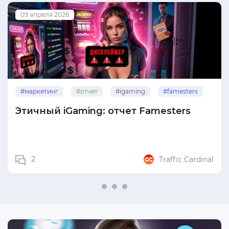
09 апреля 2026
#маркетинг
#отчет
#igaming
#famesters
Этичный iGaming: отчет Famesters
2
Traffic Cardinal