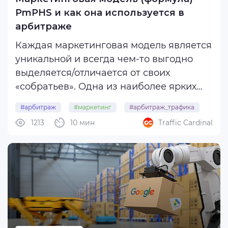
Интересности
PmPHS и как она используется в
Гайды
арбитраже
Вертикали
Каждая маркетинговая модель является
Трафик
уникальной и всегда чем-то выгодно
Софт и сервисы
выделяется/отличается от своих
Маркетинг
«собратьев». Одна из наиболее ярких
моделей в маркетинге — PMPHS. Она
SMM
#арбитраж
#маркетинг
#арбитраж_трафика
полностью построена на
Таргетинговая реклама
1213
10 мин
Traffic Cardinal
#формула
#pmphs
манипулировании аудиторией. У этой
Реклама в Instagram
модели нет замысла, как у AIDA , плавно
Реклама в Facebook
подвести к покупке, или ...
Контекстная реклама
Реклама в Вконтакте
Посадочные
Дейтинг