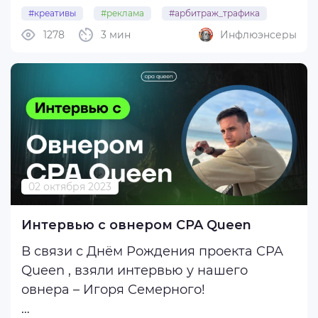
рекламного креатива у дизайнера
#креативы
#реклама
#арбитраж_трафика
можно поэкспериментировать и сделать
1278
3 мин
Инфлюэнсеры
#крео
#нейросеть
его самостоятельно с этим
инструментом АИ, введя нужный запрос.
Ниже рассмотрим, как ...
02 октября 2023
Интервью с овнером CPA Queen
В связи с Днём Рождения проекта CPA
Queen , взяли интервью у нашего
овнера – Игоря Семерного!