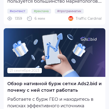
пользуется большинство маркетологов.
Вы и сами наверняка настраивали
#контекст
#реклама
#программатик
кампании через программатик,
1359
6 мин
Traffic Cardinal
#автоматизациярекламы
#programmatic_ads
запускаясь в популярных источниках
вроде FB* или ВКонтакте.
Ранее мы уже писали о том, что из ...
21 сентября 2023
Обзор нативной бурж сетки Ads2.bid и
почему с ней стоит работать
Работаете с бурж ГЕО и находитесь в
поисках эффективного источника