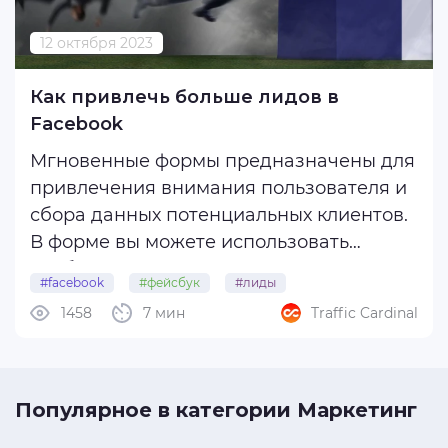
Конференции
12 октября 2023
База
УБТ
Как привлечь больше лидов в
Facebook
Сервисы
Креативы
Мгновенные формы предназначены для
привлечения внимания пользователя и
Facebook
сбора данных потенциальных клиентов.
Google
В форме вы можете использовать
SEO
изображения и описания, которые
Разборы ГЕО
#facebook
#фейсбук
#лиды
расскажут больше о вашем
1458
7 мин
Traffic Cardinal
Интересное
#мгновенныеформы
#richcreative
предложении.
При клике на объявление пользователь
не переходит сразу на сайт. Вместо
Популярное в категории Маркетинг
этого ему ...