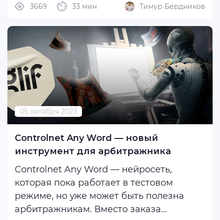
3669
33 мин
Тимур Бердников
площадку одной из крупнейших e-
Commerce сетей в России.
Как ...
05 октября 2023
Controlnet Any Word — новый
инструмент для арбитражника
Controlnet Any Word — нейросеть,
которая пока работает в тестовом
режиме, но уже может быть полезна
арбитражникам. Вместо заказа