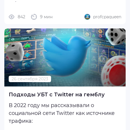
Обсудили с Игорем как у него родилась
идея проекта, с какими сложностями он
842
9 мин
profcpaqueen
столкнулся в самом начале пути и что
важно для работы сервиса. Также
рассмотрели и многие другие
интересные ...
26 сентября 2023
Подходы УБТ с Twitter на гемблу
В 2022 году мы рассказывали о
социальной сети Twitter как источнике
трафика: