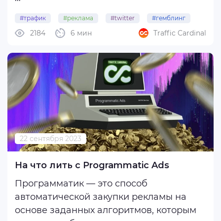
За год активная аудитория платформы
#трафик
#реклама
#twitter
#гемблинг
увеличилась до 450 млн пользователей
2184
6 мин
Traffic Cardinal
#убт
в месяц, а среднее время нахождения в
соцсети выросло до 34 минут в день.
Ниже покажем примеры контента и
воронок, благодаря ...
22 сентября 2023
На что лить с Programmatic Ads
Программатик — это способ
автоматической закупки рекламы на
основе заданных алгоритмов, которым