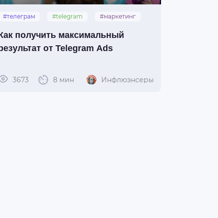
#телеграм
#telegram
#маркетинг
#реклама
#telegram_ads
Как получить максимальный
результат от Telegram Ads
3673
8 мин
Инфлюэнсеры