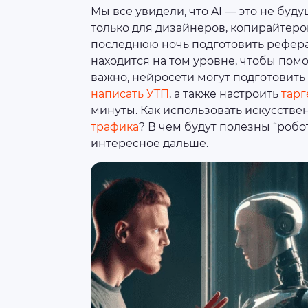
Мы все увидели, что AI — это не буду
только для дизайнеров, копирайтеро
последнюю ночь подготовить рефера
находится на том уровне, чтобы пом
важно, нейросети могут подготовить
написать УТП
, а также настроить
тарг
минуты. Как использовать искусстве
трафика
? В чем будут полезны “роб
интересное дальше.