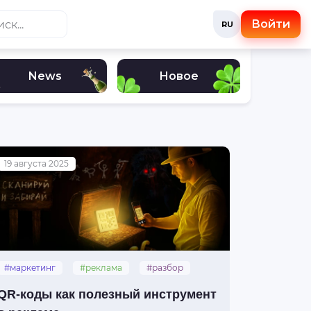
Войти
RU
News
Новое
19 августа 2025
#маркетинг
#реклама
#разбор
#qr-коды
QR-коды как полезный инструмент