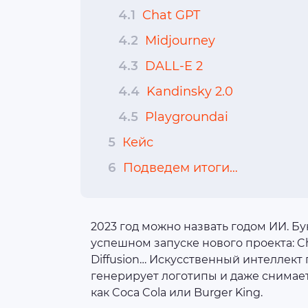
4.1
Chat GPT
4.2
Midjourney
4.3
DALL-E 2
4.4
Kandinsky 2.0
4.5
Playgroundai
5
Кейс
6
Подведем итоги…
2023 год можно назвать годом ИИ. 
успешном запуске нового проекта: Chat
Diffusion… Искусственный интеллект
генерирует логотипы и даже снимает
как Coca Cola или Burger King.