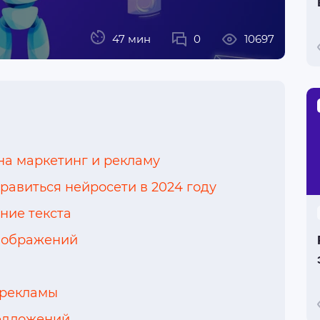
47 мин
0
10697
 на маркетинг и рекламу
равиться нейросети в 2024 году
ние текста
зображений
 рекламы
едложений