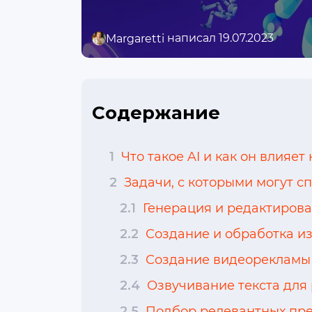
написал 19.07.2023
Margaretti
Содержание
1
Что такое AI и как он влияет
2
Задачи, с которыми могут сп
2.1
Генерация и редактирова
2.2
Создание и обработка и
2.3
Создание видеорекламы
2.4
Озвучивание текста для
2.5
Подбор релевантных пр