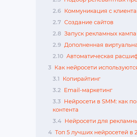
2.6
Коммуникация с клиент
2.7
Создание сайтов
2.8
Запуск рекламных кампа
2.9
Дополненная виртуальна
2.10
Автоматическая расшифр
3
Как нейросети используются
3.1
Копирайтинг
3.2
Email-маркетинг
3.3
Нейросети в SMM: как по
контента
3.4
Нейросети для рекламны
4
Топ 5 лучших нейросетей в 