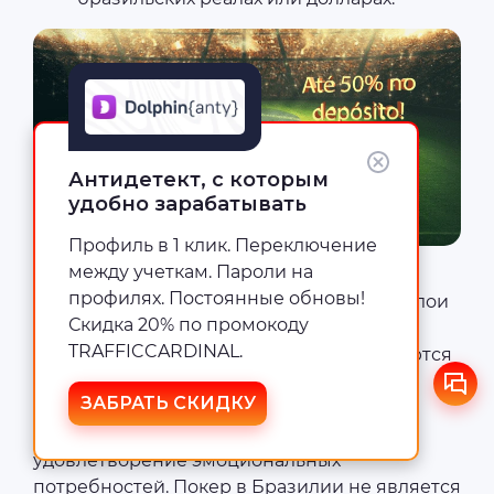
Антидетект, с которым
удобно зарабатывать
Профиль в 1 клик. Переключение
между учеткам. Пароли на
Средний класс предпочитает казино в
профилях. Постоянные обновы!
качестве отдыха, в то время как бедные слои
Скидка 20% по промокоду
населения хотят выигрышей. Поэтому
TRAFFICCARDINAL.
креативы гемблинга на Бразилию меняются
в зависимости от настроек таргета: в
ЗАБРАТЬ СКИДКУ
зажиточных районах показывать
положительные эмоции, азарт,
удовлетворение эмоциональных
потребностей. Покер в Бразилии не является