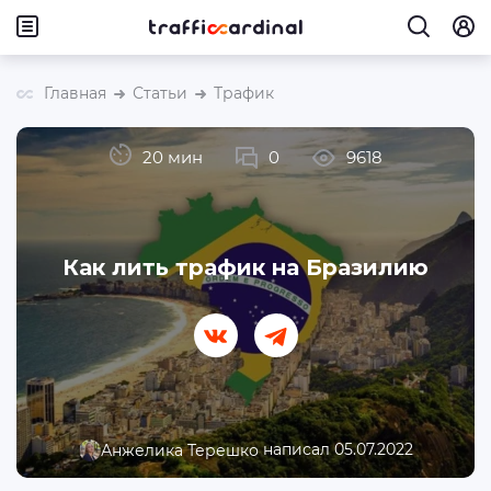
Главная
Статьи
Трафик
20 мин
0
9618
Как лить трафик на Бразилию
написал 05.07.2022
Анжелика Терешко