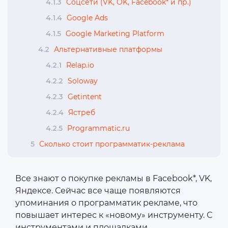
4.1.3
Соцсети (VK, OK, Facebook* и пр.)
4.1.4
Google Ads
4.1.5
Google Marketing Platform
4.2
Альтернативные платформы
4.2.1
Relap.io
4.2.2
Soloway
4.2.3
Getintent
4.2.4
Ястреб
4.2.5
Programmatic.ru
5
Сколько стоит программатик-реклама
Все знают о покупке рекламы в Facebook*, VK,
Яндексе. Сейчас все чаще появляются
упоминания о программатик рекламе, что
повышает интерес к «новому» инструменту. С
инструментами и площадками