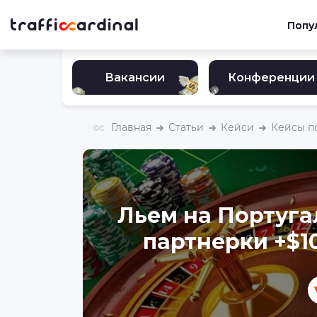
Попу
Вакансии
Конференции
Главная
Статьи
Кейси
Кейсы п
Льем на Португа
партнерки +$10