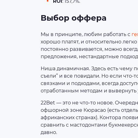
ROI
: 157,7%.
Выбор оффера
Мы в принципе, любим работать с
ге
хорошо платят, и относительно легк
постоянно развивается, можно всегда
предложения, нестандартные подход
Ниша динамичная. Здесь есть чему по
съели” и все повидали. Но если что
связками и подходами, всегда доступ
отработанным методам и вывернуть
22Bet — это не что-то новое. Очеред
офшорной зоне Кюрасао (есть отдел
африканских странах). Контора появил
сравнить с мастодонтами букмекерск
давно.