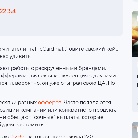
22Bet
читатели TrafficCardinal. Ловите свежий кейс
 вас удивить.
гают работы с раскрученными брендами.
 офферами - высокая конкуренция с другими
я, и, вероятно, он уже отыграл свою ЦА. Но
есятки разных
офферов
. Часто появляются
позиции компании или конкретного продукта
они обещают “сочные” выплаты, которые
будем вас томить.
нерке
22Bet
, которая предложила 220