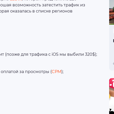
орошая возможность затестить трафик из
торая оказалась в списке регионов
зит (позже для трафика с iOS мы выбили 320$);
с оплатой за просмотры (
CPM
);