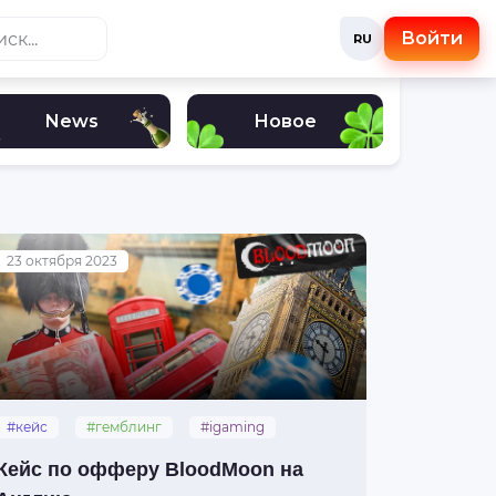
Войти
RU
News
Новое
23 октября 2023
#кейс
#гемблинг
#igaming
#заливы
#bloodmoon
Кейс по офферу BloodMoon на