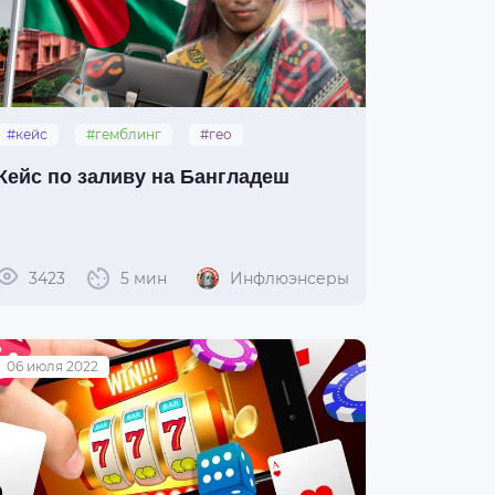
#кейс
#гемблинг
#гео
#бангладеш
#pin-up
Кейс по заливу на Бангладеш
3423
5 мин
Инфлюэнсеры
06 июля 2022