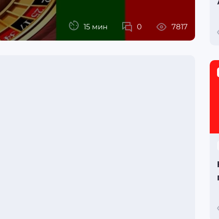
15 мин
0
7817