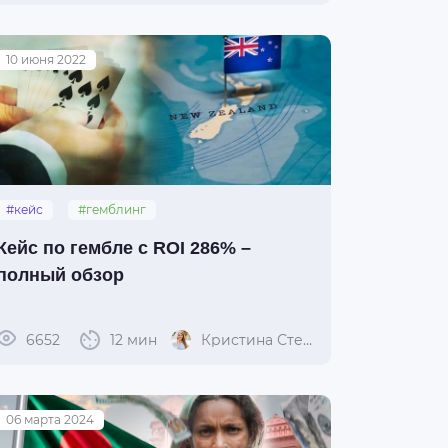
10 июня 2022
#кейс
#гемблинг
Кейс по гембле с ROI 286% –
полный обзор
6652
12 мин
Кристина Степуро
06 марта 2024