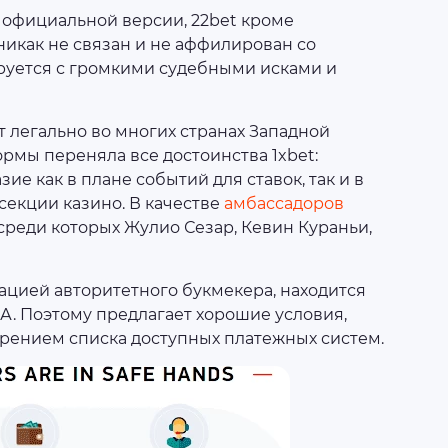
о официальной версии, 22bet кроме
никак не связан и не аффилирован со
руется с громкими судебными исками и
т легально во многих странах Западной
рмы переняла все достоинства 1xbet:
е как в плане событий для ставок, так и в
секции казино. В качестве
амбассадоров
среди которых Жулио Сезар, Кевин Кураньи,
тацией авторитетного букмекера, находится
А. Поэтому предлагает хорошие условия,
ирением списка доступных платежных систем.