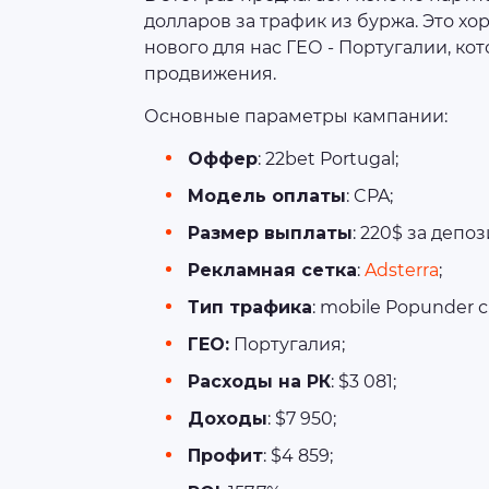
долларов за трафик из буржа. Это х
нового для нас ГЕО - Португалии, ко
продвижения.
Основные параметры кампании:
Оффер
: 22bet Portugal;
Модель оплаты
: CPA;
Размер выплаты
: 220$ за депо
Рекламная сетка
:
Adsterra
;
Тип трафика
: mobile Popunder 
ГЕО:
Португалия;
Расходы на РК
: $3 081;
Доходы
: $7 950;
Профит
: $4 859;