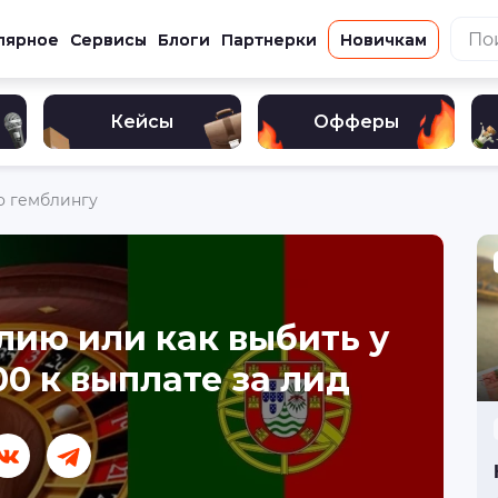
лярное
Сервисы
Блоги
Партнерки
Новичкам
Кейсы
Офферы
о гемблингу
лию или как выбить у
0 к выплате за лид