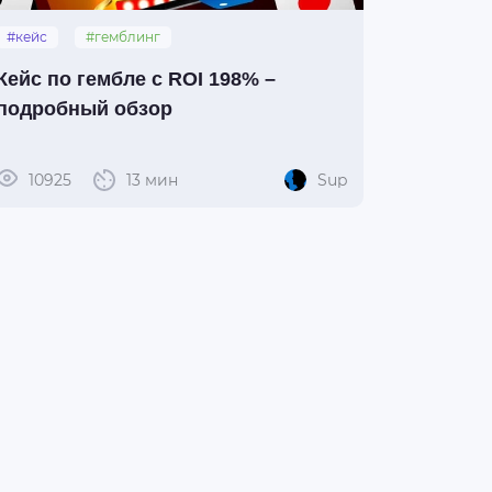
#кейс
#гемблинг
Кейс по гембле с ROI 198% –
подробный обзор
10925
13 мин
Sup