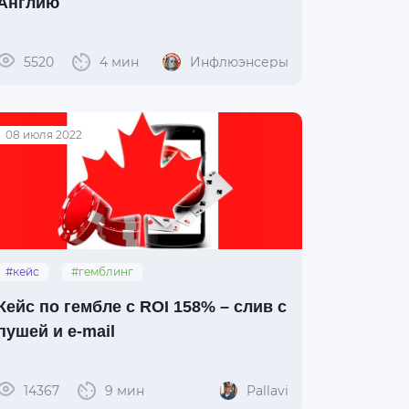
Англию
5520
4 мин
Инфлюэнсеры
08 июля 2022
#кейс
#гемблинг
Кейс по гембле с ROI 158% – слив с
пушей и e-mail
14367
9 мин
Pallavi