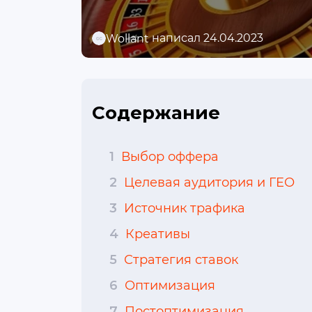
написал 24.04.2023
Wollant
Содержание
1
Выбор оффера
2
Целевая аудитория и ГЕО
3
Источник трафика
4
Креативы
5
Стратегия ставок
6
Оптимизация
7
Постоптимизация